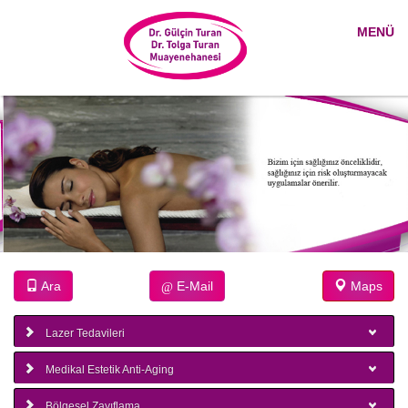
MENÜ
@
Ara
E-Mail
Maps
Lazer Tedavileri
Medikal Estetik Anti-Aging
Bölgesel Zayıflama