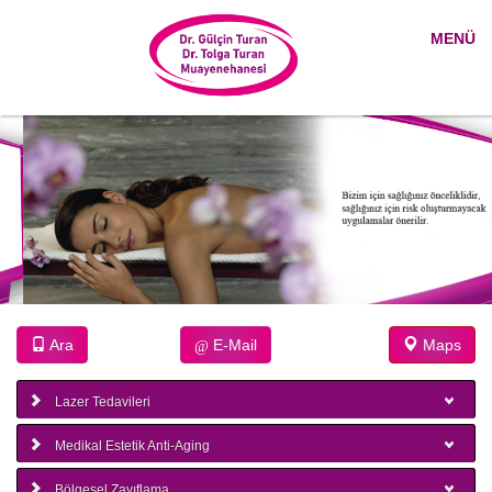
MENÜ
@
Ara
E-Mail
Maps
Lazer Tedavileri
Medikal Estetik Anti-Aging
Bölgesel Zayıflama