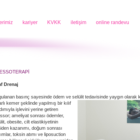
erimiz
kariyer
KVKK
iletişim
online randevu
ESSOTERAPİ
f Drenaj
ulanan basınç sayesinde ödem ve selülit tedavisinde yaygın olarak k
arlı kemer şeklinde yapılmış bir kılıf
dımıyla işlevini yerine getiren
ssor; ameliyat sonrası ödemler,
lit, obesite, cilt elastikiyetinin
iden kazanımı, doğum sonrası
ımlar, toksin atımı ve liposuction