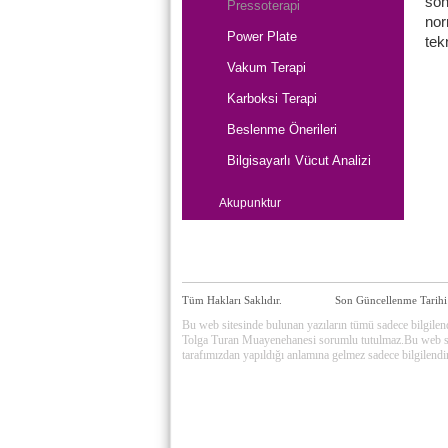
son
Pressoterapi
nor
Power Plate
tekn
Vakum Terapi
Karboksi Terapi
Beslenme Önerileri
Bilgisayarlı Vücut Analizi
Akupunktur
Tüm Hakları Saklıdır.
Son Güncellenme Tarihi
Bu web sitesinde bulunan yazıların tümü sadece bilgilen
Tolga Turan Muayenehanesi sorumlu tutulmaz.Bu web sayfas
tarafımızdan yapıldığı anlamına gelmez sadece bilgilendi