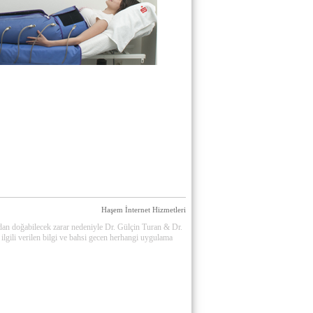
Haşem İnternet Hizmetleri
adan doğabilecek zarar nedeniyle Dr. Gülçin Turan & Dr.
ilgili verilen bilgi ve bahsi gecen herhangi uygulama