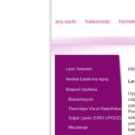
ana sayfa
hakkımızda
hizmetl
PR
Lazer Tedavileri
Medikal Estetik Anti-Aging
Len
Bölgesel Zayıflama
Uyg
cid
Biokavitasyon
yar
Thermalipo Vücut Radyofrekans
Pre
selü
Soğuk Lipoliz (CRİO LİPOLİZ)
yen
Mezoterapi
bak