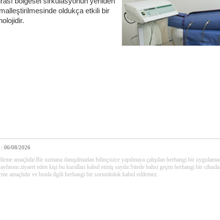
rası bölgesel sirkülasyonun yeniden
malleştirilmesinde oldukça etkili bir
olojidir.
 : 06/08/2026
dirme amaçlıdır.Bir uzmana danışılmadan bilinçsizce yapılmaya çalışılan herhangi bir uygulam
ını ziyaret eden kişi bu kuralları kabul etmiş sayılır.Sitede bahsi geçen herhangi bir cihazla 
rme amaçlıdır ve bunla ilgili herhangi bir sorumluluk kabul edilemez.